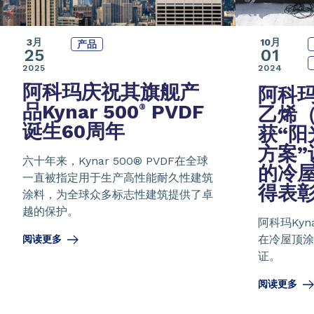
10月
3月
产品
01
25
2024
2025
阿科玛庆祝其
旗舰产
阿科
品Kynar 500
PVDF
®
乙烯（
诞生60周年
获
“
方案”
六十年来，Kynar 500® PVDF在全球
的冷
一直被指定用于生产高性能耐久性建筑
得表
涂料，为全球众多标志性建筑提供了卓
越的保护。
阿科玛Kyna
在冷屋顶涂
阅读更多
证。
阅读更多